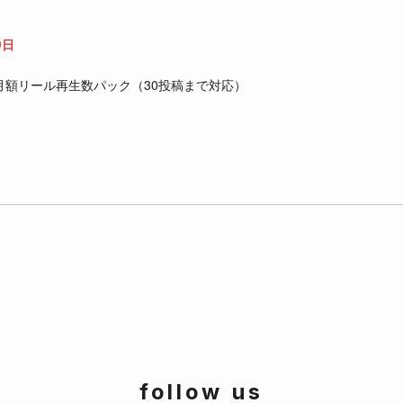
9日
am｜月額リール再生数パック（30投稿まで対応）
follow us