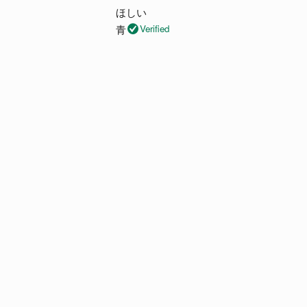
5
f
ほしい
t
o
5
青
Verified
e
u
d
t
5
o
o
f
u
5
t
o
f
5