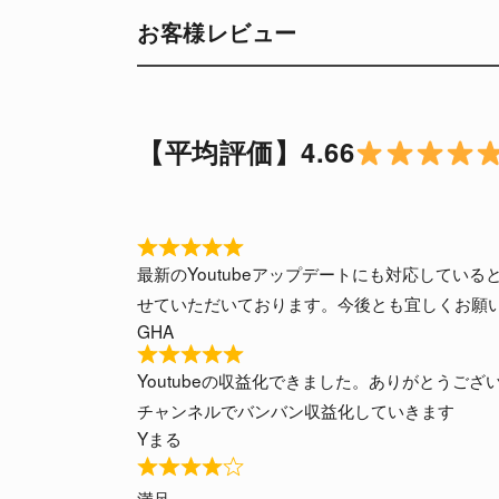
お客様レビュー
【平均評価】4.66
R
最新のYoutubeアップデートにも対応してい
a
せていただいております。今後とも宜しくお願
t
GHA
e
d
R
Youtubeの収益化できました。ありがとうご
5
a
チャンネルでバンバン収益化していきます
o
t
Yまる
u
e
t
d
R
o
5
満足。