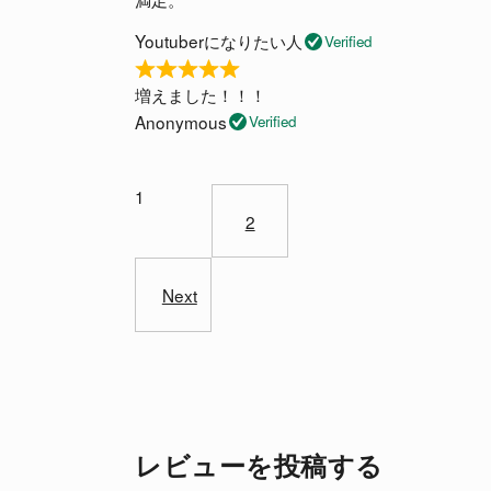
a
f
o
t
Youtuberになりたい人
5
Verified
u
e
t
R
d
増えました！！！
o
a
4
Anonymous
f
Verified
t
o
Site
5
e
u
d
t
Reviews
Page
1
5
o
Page
2
navigation
o
f
u
5
t
Next
o
f
5
レビューを投稿する