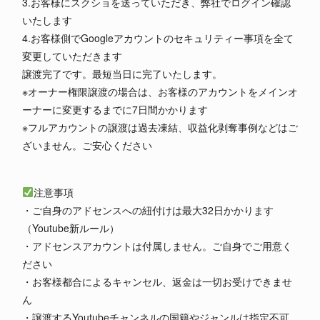
3.お客様にスクショを送っていただき、弊社でログイン確認
いたします
4.お客様側でGoogleアカウントのセキュリティー事項を全て
変更していただきます
譲渡完了です。最短当日に完了いたします。
※オーナー権限譲渡の場合は、お客様のアカウントをメインオ
ーナーに変更するまでに7日間かかります
※フルアカウントの譲渡は過去凍結、収益化剥奪事例などはご
ざいません。ご安心ください
注意事項
・ご自身のアドセンスへの紐付けは最大32日かかります
（Youtube新ルール）
・アドセンスアカウントは付属しません。ご自身でご用意く
ださい
・お客様都合によるキャンセル、返金は一切お受けできませ
ん
・譲渡するYoutubeチャンネルの国籍やジャンルは指定不可