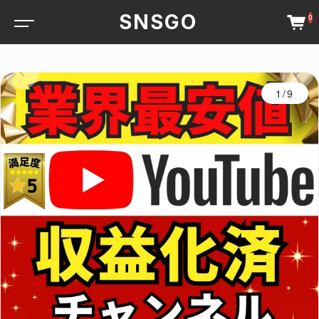
SNSGO
0
1/9