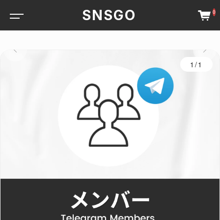
SNSGO
0
1/1