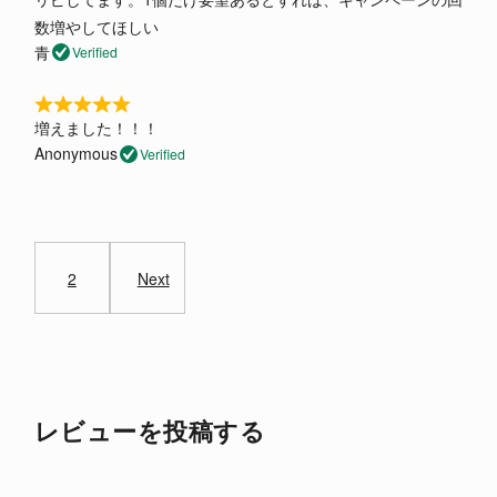
a
5
o
数増やしてほしい
t
u
青
Verified
e
t
d
o
5
R
f
o
増えました！！！
a
5
u
Anonymous
Verified
t
t
e
o
d
Site
f
5
5
Reviews
o
u
2
Next
navigation
t
o
f
5
レビューを投稿する