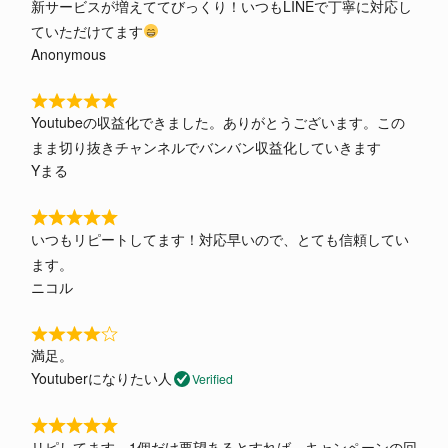
新サービスが増えててびっくり！いつもLINEで丁寧に対応し
a
t
ていただけてます
t
o
Anonymous
e
f
d
5
5
R
o
Youtubeの収益化できました。ありがとうございます。この
a
u
まま切り抜きチャンネルでバンバン収益化していきます
t
t
Yまる
e
o
d
f
5
5
R
o
いつもリピートしてます！対応早いので、とても信頼してい
a
u
ます。
t
t
ニコル
e
o
d
f
5
5
R
o
満足。
a
u
Youtuberになりたい人
Verified
t
t
e
o
d
R
f
リピしてます。1個だけ要望あるとすれば、キャンペーンの回
4