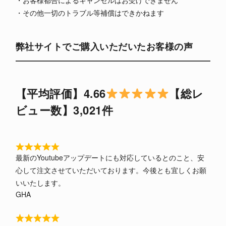
・その他一切のトラブル等補償はできかねます
弊社サイトでご購入いただいたお客様の声
【平均評価】4.66
【総レ
ビュー数】3,021件
R
最新のYoutubeアップデートにも対応しているとのこと、安
a
心して注文させていただいております。今後とも宜しくお願
t
いいたします。
e
d
GHA
5
o
R
u